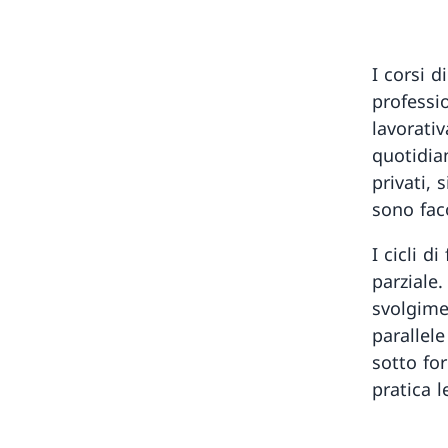
I corsi 
professio
lavorati
quotidian
privati, 
sono faco
I cicli 
parziale
svolgime
parallele
sotto for
pratica l