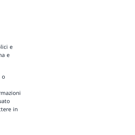
lici e
na e
 o
ormazioni
tuato
ttere in