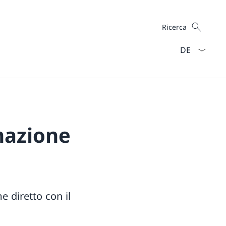
Cercare
Ricerca
Dal menu a ten
mazione
e diretto con il