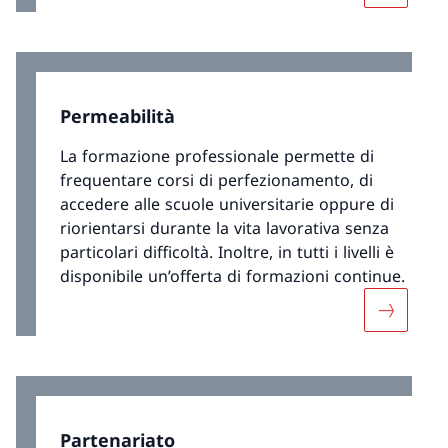
rilasciano un titolo che permette di svolgere
autonomamente la professione.
Permeabilità
La formazione professionale permette di
frequentare corsi di perfezionamento, di
accedere alle scuole universitarie oppure di
riorientarsi durante la vita lavorativa senza
particolari difficoltà. Inoltre, in tutti i livelli è
disponibile un’offerta di formazioni continue.
Maggiori 
Partenariato