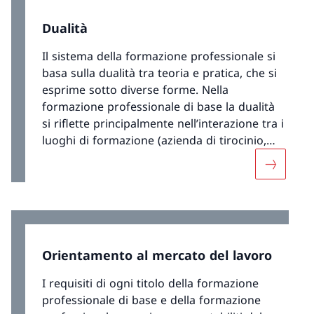
Dualità
Il sistema della formazione professionale si
basa sulla dualità tra teoria e pratica, che si
esprime sotto diverse forme. Nella
formazione professionale di base la dualità
si riflette principalmente nell’interazione tra i
luoghi di formazione (azienda di tirocinio,
corsi interaziendali e scuola professionale).
Maggiori 
Nella formazione professionale superiore le
lezioni teoriche vengono integrate
dall’esperienza pratica acquisita dagli
studenti. Nei luoghi di formazione i
responsabili della formazione professionale
Orientamento al mercato del lavoro
trasmettono competenze teoriche e
pratiche.
I requisiti di ogni titolo della formazione
professionale di base e della formazione