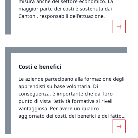
misura anche del settore economico. La
maggior parte dei costi è sostenuta dai
Cantoni, responsabili dell’attuazione.
Maggiori 
Costi e benefici
Le aziende partecipano alla formazione degli
apprendisti su base volontaria. Di
conseguenza, è importante che dal loro
punto di vista l’attività formativa si riveli
vantaggiosa. Per avere un quadro
aggiornato dei costi, dei benefici e dei fattori
correlati la SEFRI ha incaricato la SUFFP di
Maggiori 
svolgere un rilevamento sul rapporto costi-